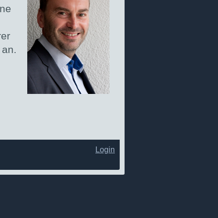
ine
rer
 an.
Login